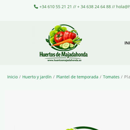
+34 610 55 21 21 // + 34 638 24 64 88 // hola
IN
Inicio
/
Huerto y jardín
/
Plantel de temporada
/
Tomates
/ Pl