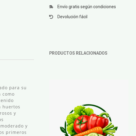
Envío gratis según condiciones
Devolución fácil
PRODUCTOS RELACIONADOS
ado para su
ta como
tenido
a huertos
rosos y
os
o moderado y
los primeros