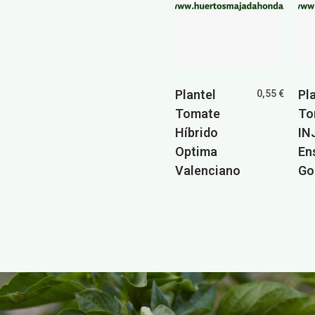
Plantel
Pl
0,55
€
Tomate
To
Híbrido
IN
Optima
En
Valenciano
Go