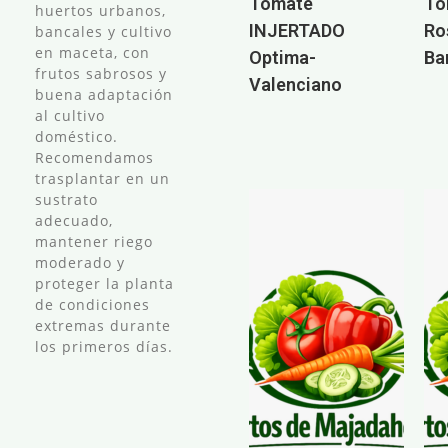
Tomate
To
huertos urbanos,
INJERTADO
Ro
bancales y cultivo
en maceta, con
Optima-
Ba
frutos sabrosos y
Valenciano
buena adaptación
al cultivo
doméstico.
Recomendamos
trasplantar en un
sustrato
adecuado,
mantener riego
moderado y
proteger la planta
de condiciones
extremas durante
los primeros días.