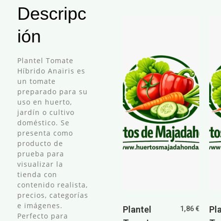
Descripc
ión
Plantel Tomate
Híbrido Anairis es
un tomate
preparado para su
uso en huerto,
jardín o cultivo
doméstico. Se
presenta como
producto de
prueba para
visualizar la
tienda con
contenido realista,
precios, categorías
e imágenes.
Plantel
Pl
1,86
€
Perfecto para