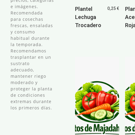
precios, categorías
e imágenes.
Plantel
Pla
0,25
€
Recomendada
Lechuga
Ace
para cosechas
Trocadero
Roj
frescas, ensaladas
y consumo
habitual durante
la temporada.
Recomendamos
trasplantar en un
sustrato
adecuado,
mantener riego
moderado y
proteger la planta
de condiciones
extremas durante
los primeros días.