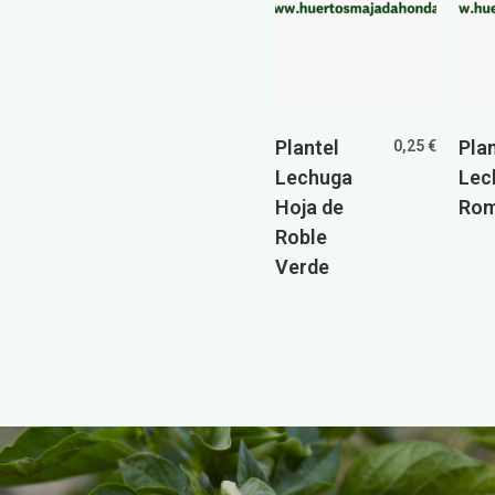
Plantel
Pla
0,25
€
Lechuga
Lec
Hoja de
Ro
Roble
Verde