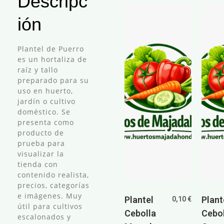
Descripc
ión
Plantel de Puerro
es un hortaliza de
raíz y tallo
preparado para su
uso en huerto,
jardín o cultivo
doméstico. Se
presenta como
producto de
prueba para
visualizar la
tienda con
contenido realista,
precios, categorías
e imágenes. Muy
Plantel
Plant
0,10
€
útil para cultivos
Cebolla
Cebol
escalonados y