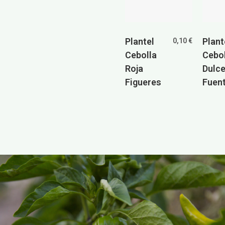
Plantel
Plant
0,10
€
Cebolla
Cebol
Roja
Dulc
Figueres
Fuen