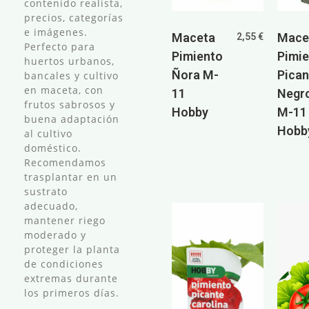
contenido realista,
precios, categorías
e imágenes.
Maceta
Mace
2,55
€
Perfecto para
Pimiento
Pimi
huertos urbanos,
Ñora M-
Pican
bancales y cultivo
en maceta, con
11
Negr
frutos sabrosos y
Hobby
M-11
buena adaptación
Hobb
al cultivo
doméstico.
Recomendamos
trasplantar en un
sustrato
adecuado,
mantener riego
moderado y
proteger la planta
de condiciones
extremas durante
los primeros días.