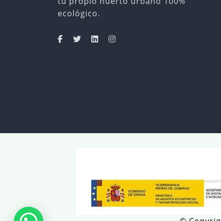
tu propio huerto urbano 100%
ecológico.
© Copyrig