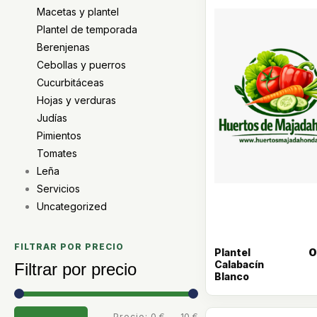
Macetas y plantel
Plantel de temporada
Berenjenas
Cebollas y puerros
Cucurbitáceas
Hojas y verduras
Judías
Pimientos
Tomates
Leña
Servicios
Uncategorized
FILTRAR POR PRECIO
0
Plantel
Calabacín
Filtrar por precio
Blanco
Precio:
0 €
—
10 €