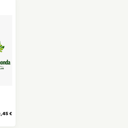
0,45
€